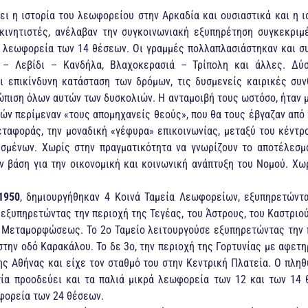
ει η ιστορία του λεωφορείου στην Αρκαδία και ουσιαστικά και η ι
κινητιστές, ανέλαβαν την συγκοινωνιακή εξυπηρέτηση συγκεκριμ
 λεωφορεία των 14 θέσεων. Οι γραμμές πολλαπλασιάστηκαν και σ
η – Λεβίδι – Κανδήλα, Βλαχοκερασιά – Τρίπολη και άλλες. Δύ
ι επικίνδυνη κατάσταση των δρόμων, τις δυσμενείς καιρικές συ
ώπιση όλων αυτών των δυσκολιών. Η ανταμοιβή τους ωστόσο, ήταν μ
ιών περίμεναν «τους απομηχανείς θεούς», που θα τους έβγαζαν από
ταφοράς, την μοναδική «γέφυρα» επικοινωνίας, μεταξύ του κέντ
υσμένων. Χωρίς στην πραγματικότητα να γνωρίζουν το αποτέλεσμα
ν βάση για την οικονομική και κοινωνική ανάπτυξη του Νομού. Χω
1950
, δημιουργήθηκαν 4 Κοινά Ταμεία Λεωφορείων, εξυπηρετώντα
 εξυπηρετώντας την περιοχή της Τεγέας, του Άστρους, του Καστριο
ό Μεταμορφώσεως. Το 2ο Ταμείο λειτουργούσε εξυπηρετώντας την 
στην οδό Καρακάλου. Το δε 3ο, την περιοχή της Γορτυνίας με αφετ
ης Αθήνας και είχε τον σταθμό του στην Κεντρική Πλατεία. Ο πληθ
γία προοδεύει και τα παλιά μικρά λεωφορεία των 12 και των 14 
φορεία των 24 θέσεων.