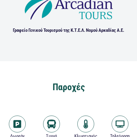
Γραφείο Γενικού Τουρισμού της Κ.Τ.Ε.Λ. Νομού Αρκαδίας Α.Ε.
Παροχές
Δωρεάν
Συχνά
Κλιματισμός
Τηλεόραση