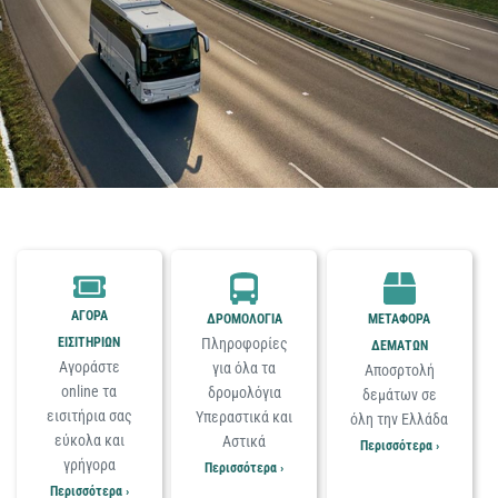
ΑΓΟΡΑ
ΔΡΟΜΟΛΟΓΙΑ
ΜΕΤΑΦΟΡΑ
Πληροφορίες
ΕΙΣΙΤΗΡΙΩΝ
ΔΕΜΑΤΩΝ
Αγοράστε
για όλα τα
Αποσρτολή
online τα
δρομολόγια
δεμάτων σε
εισιτήρια σας
Υπεραστικά και
όλη την Ελλάδα
εύκολα και
Αστικά
Περισσότερα ›
γρήγορα
Περισσότερα ›
Περισσότερα ›