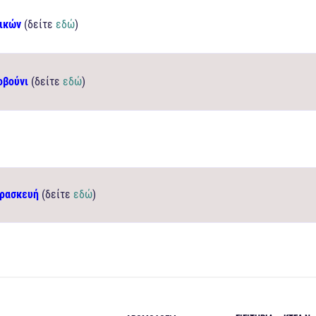
ικών
(δείτε
εδώ
)
οβούνι
(δείτε
εδώ
)
αρασκευή
(δείτε
εδώ
)